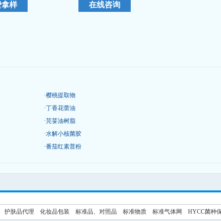
·
樱桃提取物
·
丁香花蕾油
·
芫荽油树脂
·
水解小核菌胶
·
番茄红素普粉
护肤品代理
化妆品包装
标准品、对照品
标准物质
标准气体网
HYCC菌种