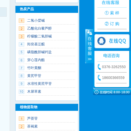
热卖产品
① 索 样
二氢小檗碱
② 订 购
乙酰化白藜芦醇
柠檬酸二氢胆碱
羟癸基泛醌
磷脂酰胆碱钙盐
穿心莲内酯
0376-3262550
竹叶黄酮
黄芪甲苷
18600366559
水溶性黄芪甲苷
木犀草素
植物提取物
芦荟苷
茶褐素