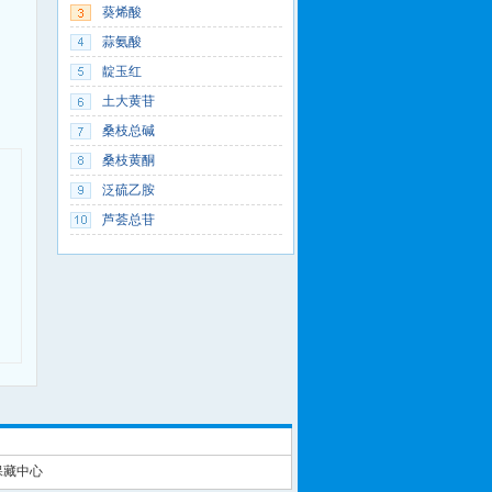
葵烯酸
蒜氨酸
靛玉红
土大黄苷
桑枝总碱
桑枝黄酮
泛硫乙胺
芦荟总苷
保藏中心