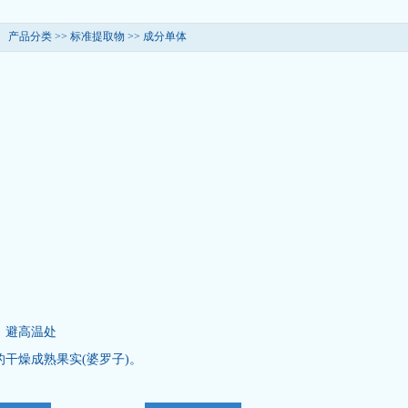
产品分类 >>
标准提取物
>>
成分单体
，避高温处
干燥成熟果实(婆罗子)。