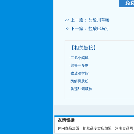
<< 上一篇：
盐酸川芎嗪
>> 下一篇：
盐酸巴马汀
【相关链接】
·
二氢小檗碱
·
普鲁兰多糖
·
孜然油树脂
·
酶解骨肽粉
·
番茄红素颗粒
友情链接
休闲食品加盟
护肤品专卖店加盟
河南食品网