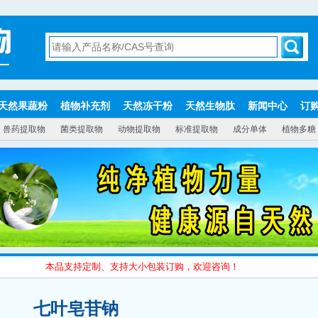
天然果蔬粉
植物补充剂
天然冻干粉
天然生物肽
新闻中心
订
兽药提取物
菌类提取物
动物提取物
标准提取物
成分单体
植物多糖
本品支持定制、支持大小包装订购，欢迎咨询！
七叶皂苷钠