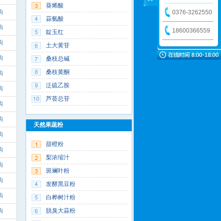
葵烯酸
购
0376-3262550
蒜氨酸
购
18600366559
靛玉红
购
土大黄苷
购
桑枝总碱
桑枝黄酮
购
泛硫乙胺
购
芦荟总苷
购
购
天然果蔬粉
购
甜橙粉
购
梨浓缩汁
购
斑斓叶粉
购
发酵黑豆粉
购
白桦树汁粉
购
脱臭大蒜粉