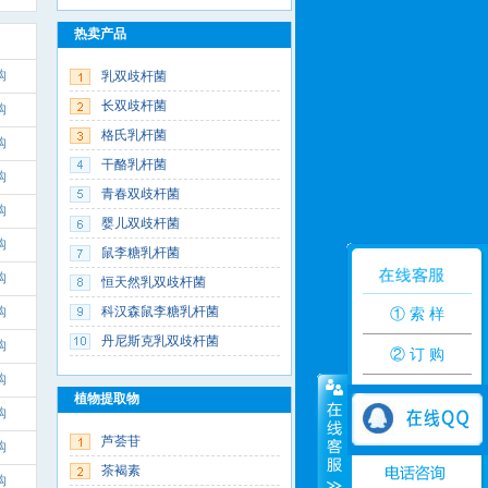
热卖产品
购
乳双歧杆菌
长双歧杆菌
购
格氏乳杆菌
购
干酪乳杆菌
购
青春双歧杆菌
购
婴儿双歧杆菌
购
鼠李糖乳杆菌
购
恒天然乳双歧杆菌
购
科汉森鼠李糖乳杆菌
① 索 样
丹尼斯克乳双歧杆菌
购
② 订 购
购
植物提取物
购
芦荟苷
购
茶褐素
购