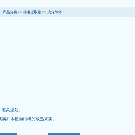
产品分类 >>
标准提取物
>>
成分单体
、避高温处。
橘属乔木植物柚树的成熟果实。