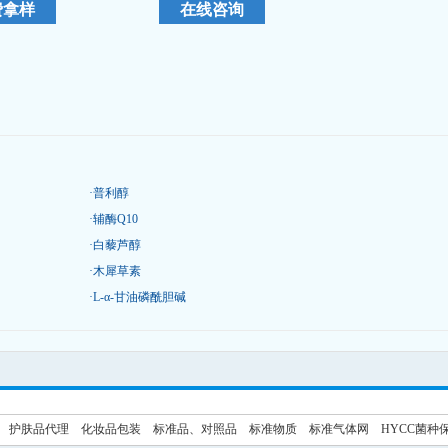
·
普利醇
·
辅酶Q10
·
白藜芦醇
·
木犀草素
·
L-α-甘油磷酰胆碱
护肤品代理
化妆品包装
标准品、对照品
标准物质
标准气体网
HYCC菌种