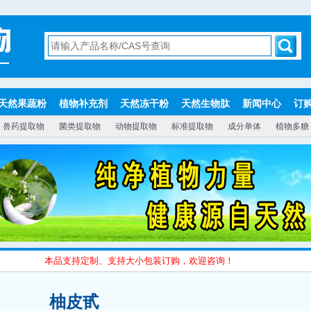
天然果蔬粉
植物补充剂
天然冻干粉
天然生物肽
新闻中心
订
兽药提取物
菌类提取物
动物提取物
标准提取物
成分单体
植物多糖
本品支持定制、支持大小包装订购，欢迎咨询！
柚皮甙