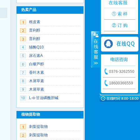
热卖产品
① 索 样
根皮素
② 订 购
普利醇
普利醇
辅酶Q10
尿石素A
白藜芦醇
0376-3262550
香叶木素
木犀草素
18600366559
木犀草素
L-α-甘油磷酰胆碱
植物提取物
刺梨提取物
刺梨提取物