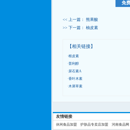
<< 上一篇：
熊果酸
>> 下一篇：
柚皮素
【相关链接】
·
根皮素
·
普利醇
·
尿石素A
·
香叶木素
·
木犀草素
友情链接
休闲食品加盟
护肤品专卖店加盟
河南食品网