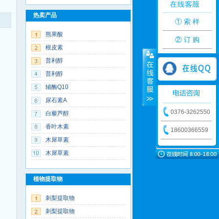
热卖产品
① 索 样
熊果酸
② 订 购
根皮素
普利醇
普利醇
辅酶Q10
尿石素A
0376-3262550
白藜芦醇
香叶木素
18600366559
木犀草素
木犀草素
植物提取物
刺梨提取物
刺梨提取物