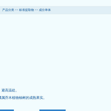
产品分类 >>
标准提取物
>>
成分单体
、避高温处。
橘属乔木植物柚树的成熟果实。