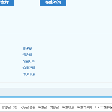
·
熊果酸
·
普利醇
·
辅酶Q10
·
白藜芦醇
·
木犀草素
护肤品代理
化妆品包装
标准品、对照品
标准物质
标准气体网
HYCC菌种