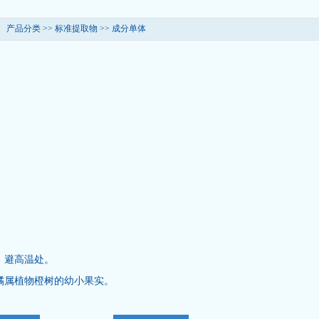
产品分类 >>
标准提取物
>>
成分单体
、避高温处。
橘属植物橙树的幼小果实。