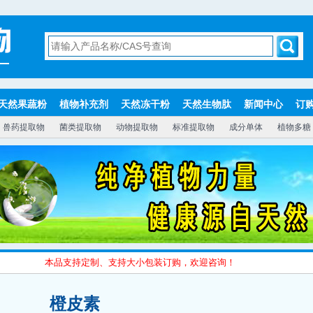
天然果蔬粉
植物补充剂
天然冻干粉
天然生物肽
新闻中心
订
兽药提取物
菌类提取物
动物提取物
标准提取物
成分单体
植物多糖
本品支持定制、支持大小包装订购，欢迎咨询！
橙皮素