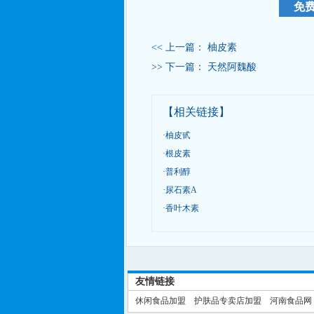
<< 上一篇：
柚皮素
>> 下一篇：
天然阿魏酸
【相关链接】
·
柚皮甙
·
根皮素
·
普利醇
·
尿石素A
·
香叶木素
友情链接
休闲食品加盟
护肤品专卖店加盟
河南食品网