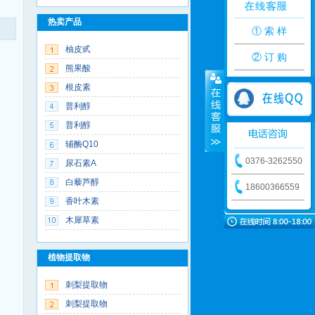
热卖产品
① 索 样
柚皮甙
② 订 购
熊果酸
根皮素
普利醇
普利醇
辅酶Q10
0376-3262550
尿石素A
白藜芦醇
18600366559
香叶木素
木犀草素
植物提取物
刺梨提取物
刺梨提取物